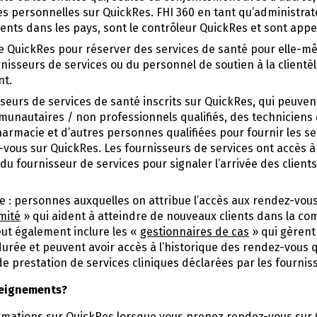
 personnelles sur QuickRes. FHI 360 en tant qu’administrate
ts dans les pays, sont le contrôleur QuickRes et sont appel
se QuickRes pour réserver des services de santé pour elle-m
nisseurs de services ou du personnel de soutien à la clientèl
nt.
seurs de services de santé inscrits sur QuickRes, qui peuvent
munautaires / non professionnels qualifiés, des techniciens d
armacie et d’autres personnes qualifiées pour fournir les s
z-vous sur QuickRes. Les fournisseurs de services ont accès à
 du fournisseur de services pour signaler l’arrivée des clients
le : personnes auxquelles on attribue l’accès aux rendez-vou
imité
» qui aident à atteindre de nouveaux clients dans la co
eut également inclure les «
gestionnaires de cas
» qui gèrent
urée et peuvent avoir accès à l’historique des rendez-vous qu
e prestation de services cliniques déclarées par les fournis
seignements?
rmations sur QuickRes lorsque vous prenez rendez-vous sur