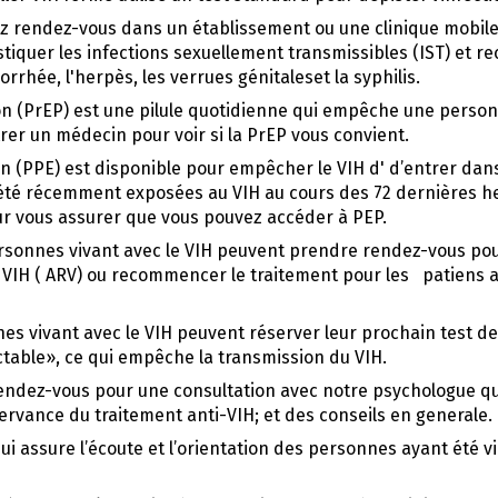
 rendez-vous dans un établissement ou une clinique mobile
iquer les infections sexuellement transmissibles (IST) et rec
rhée, l'herpès, les verrues génitaleset la syphilis.
on (PrEP) est une pilule quotidienne qui empêche une person
er un médecin pour voir si la PrEP vous convient.
n (PPE) est disponible pour empêcher le VIH d' d’entrer dan
été récemment exposées au VIH au cours des 72 dernières h
 vous assurer que vous pouvez accéder à PEP.
rsonnes vivant avec le VIH peuvent prendre rendez-vous pou
 VIH ( ARV) ou recommencer le traitement pour les patiens
es vivant avec le VIH peuvent réserver leur prochain test de
ctable», ce qui empêche la transmission du VIH.
ndez-vous pour une consultation avec notre psychologue qui
ervance du traitement anti-VIH; et des conseils en generale.
qui assure l’écoute et l’orientation des personnes ayant été v