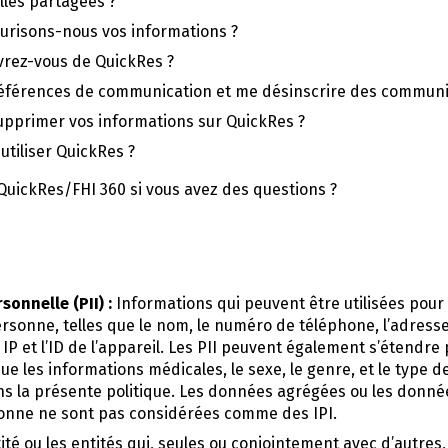
les partagées ?
risons-nous vos informations ?
vrez-vous de QuickRes ?
éférences de communication et me désinscrire des communi
pprimer vos informations sur QuickRes ?
utiliser QuickRes ?
ickRes/FHI 360 si vous avez des questions ?
sonnelle (PII) :
Informations qui peuvent être utilisées pour i
rsonne, telles que le nom, le numéro de téléphone, l’adresse 
 IP et l’ID de l’appareil. Les PII peuvent également s’étendre
que les informations médicales, le sexe, le genre, et le type 
s la présente politique. Les données agrégées ou les donnée
sonne ne sont pas considérées comme des IPI.
tité ou les entités qui, seules ou conjointement avec d’autres,