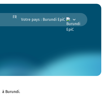
FR
Votre pays : Burundi EpiC
x à Burundi.