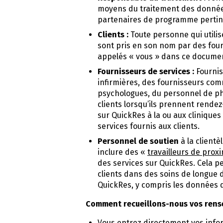
moyens du traitement des données
partenaires de programme pertinen
Clients :
Toute personne qui utili
sont pris en son nom par des four
appelés « vous » dans ce docume
Fournisseurs de services :
Fournis
infirmières, des fournisseurs com
psychologues, du personnel de ph
clients lorsqu’ils prennent rende
sur QuickRes à la ou aux cliniques
services fournis aux clients.
Personnel de soutien
à la clientè
inclure des «
travailleurs de prox
des services sur QuickRes. Cela p
clients dans des soins de longue d
QuickRes, y compris les données d
Comment recueillons-nous vos ren
Vous entrez directement vos info