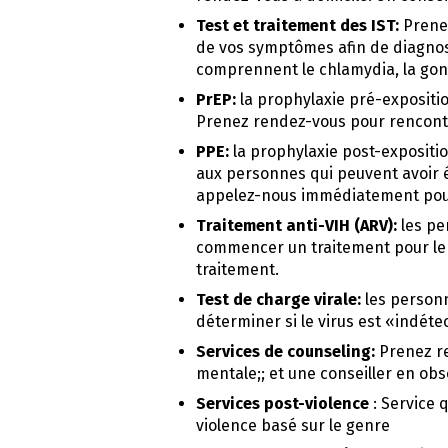
Test et traitement des IST:
Prenez
de vos symptômes afin de diagnost
comprennent le chlamydia, la gonor
PrEP:
la prophylaxie pré-expositi
Prenez rendez-vous pour rencontr
PPE:
la prophylaxie post-expositio
aux personnes qui peuvent avoir 
appelez-nous immédiatement pour
Traitement anti-VIH (ARV):
les pe
commencer un traitement pour le
traitement.
Test de charge virale:
les personn
déterminer si le virus est «indéte
Services de counseling:
Prenez re
mentale;; et une conseiller en obs
Services post-violence
: Service 
violence basé sur le genre